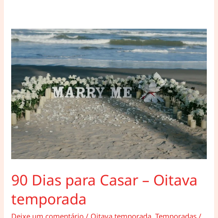
Casar
–
Nona
temporada
90 Dias para Casar – Oitava
temporada
Deixe um comentário
/
Oitava temporada
,
Temporadas
/