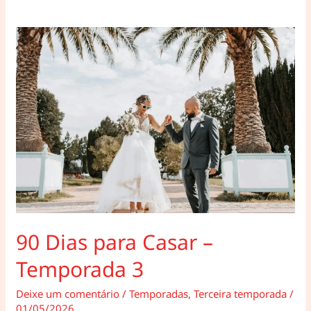
–
Primeira
temporada
90 Dias para Casar –
Temporada 3
Deixe um comentário
/
Temporadas
,
Terceira temporada
/
01/05/2026