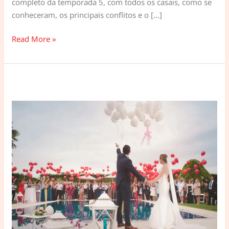
completo da temporada 5, com todos os casais, como se
conheceram, os principais conflitos e o […]
90
Read More »
Dias
para
Casar
–
Temporada
5