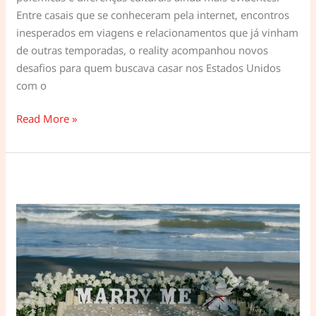
Entre casais que se conheceram pela internet, encontros
inesperados em viagens e relacionamentos que já vinham
de outras temporadas, o reality acompanhou novos
desafios para quem buscava casar nos Estados Unidos
com o
90
Read More »
Dias
para
Casar
–
Sétima
temporada