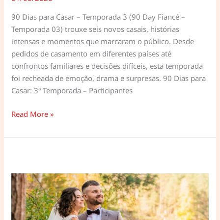
90 Dias para Casar – Temporada 3 (90 Day Fiancé –
Temporada 03) trouxe seis novos casais, histórias
intensas e momentos que marcaram o público. Desde
pedidos de casamento em diferentes países até
confrontos familiares e decisões difíceis, esta temporada
foi recheada de emoção, drama e surpresas. 90 Dias para
Casar: 3ª Temporada – Participantes
90
Read More »
Dias
para
Casar
–
Temporada
3