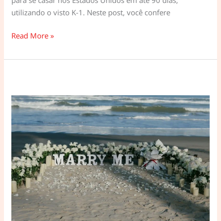
utilizando o visto K-1. Neste post, você confere
90
Read More »
Dias
para
Casar
–
Temporada
2