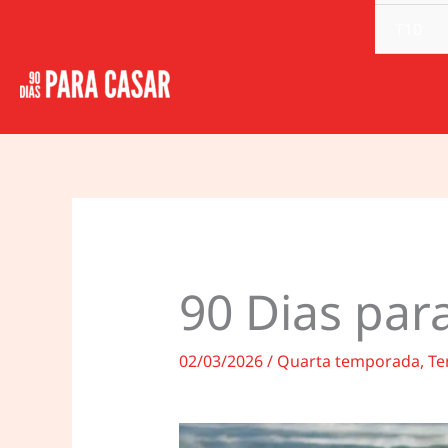
T10
90 Dias par
02/03/2026
/
Quarta temporada
,
Te