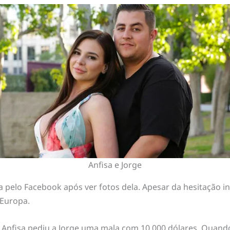
Anfisa e Jorge
pelo Facebook após ver fotos dela. Apesar da hesitação inic
 Europa.
, Anfisa pediu a Jorge uma mala com 10.000 dólares. Quand