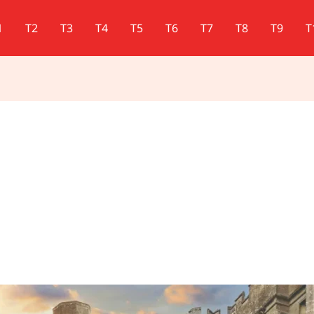
1
T2
T3
T4
T5
T6
T7
T8
T9
T