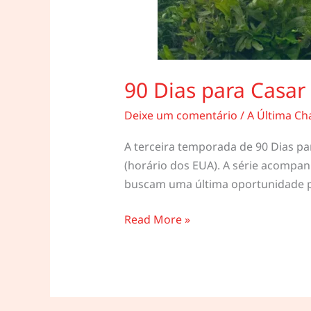
90 Dias para Casar
Deixe um comentário
/
A Última Ch
A terceira temporada de 90 Dias par
(horário dos EUA). A série acompa
buscam uma última oportunidade pa
90
Read More »
Dias
para
Casar
–