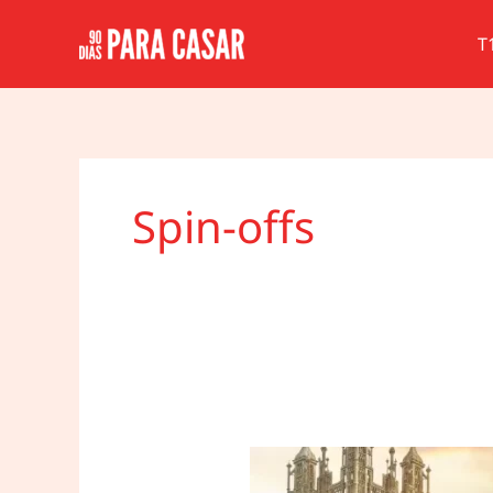
Ir
para
T
o
conteúdo
Spin-offs